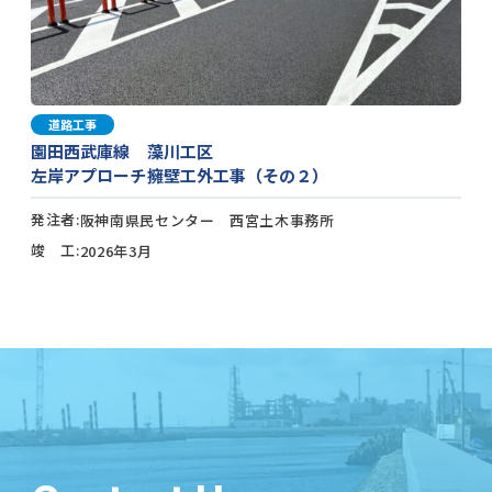
道路工事
園田西武庫線 藻川工区
左岸アプローチ擁壁工外工事（その２）
発注者
阪神南県民センター 西宮土木事務所
竣 工
2026年3月