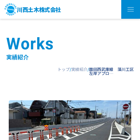
川西土木株式会社
W
o
r
k
s
実績紹介
トップ
実績紹介
園田西武庫線 藻川工区
左岸アプロ…