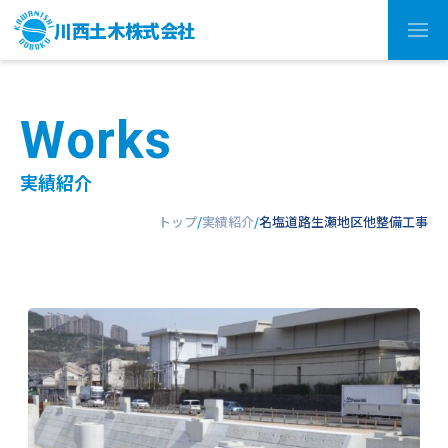
川西土木株式会社
W
o
r
k
s
実績紹介
トップ
実績紹介
名塩道路生瀬地区他整備工事