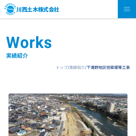
川西土木株式会社
W
o
r
k
s
実績紹介
トップ
実績紹介
下滝野地区他築堤等工事